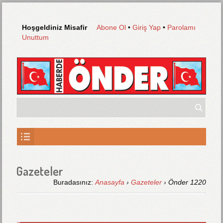
Hoşgeldiniz Misafir
Abone Ol
•
Giriş Yap
•
Parolamı
Unuttum
Gazeteler
Buradasınız:
Anasayfa
›
Gazeteler
› Önder 1220