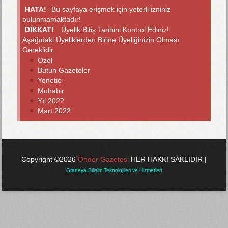
HATA!
Bu sayfaya erişmek için yeterli izniniz
bulunmamaktadır!
DİKKAT!
Üyelik Bitiş Tarihini Kontrol Ediniz!
Aşağıdaki Üyeliklerden Birine Üyeliğinizin Olması
Gereklidir
Ozel
Butun Gazeteler
Yonetici
Muhabir
Yıl 2022
Mart 2022
Copyright ©2026
Önder Gazetesi
HER HAKKI SAKLIDIR |
Graneya Bilişim Teknolojileri ve Hizmetleri